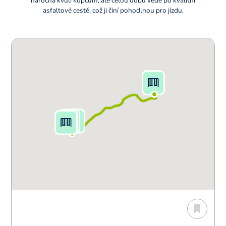
náročná kvůli kopcům, ale celou dobu vede po kvalitní
asfaltové cestě, což ji činí pohodlnou pro jízdu.