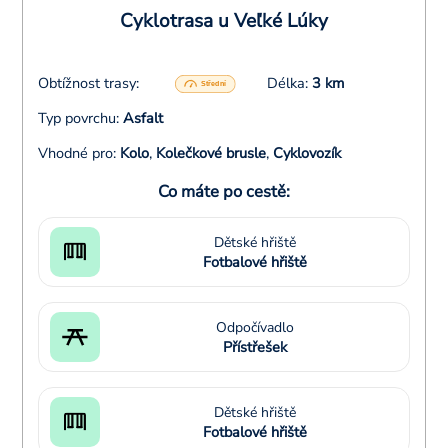
Cyklotrasa u Veľké Lúky
Obtížnost trasy:
Délka:
3 km
Typ povrchu:
Asfalt
Vhodné pro:
Kolo
,
Kolečkové brusle
,
Cyklovozík
Co máte po cestě:
Dětské hřiště
Fotbalové hřiště
Odpočívadlo
Přístřešek
Dětské hřiště
Fotbalové hřiště