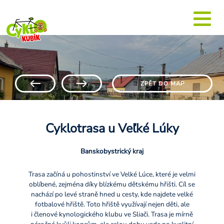
ZPĚT DO MAP
Cyklotrasa u Veľké Lúky
Banskobystrický kraj
Trasa začíná u pohostinství ve Velké Lúce, které je velmi
oblíbené, zejména díky blízkému dětskému hřišti. Cíl se
nachází po levé straně hned u cesty, kde najdete velké
fotbalové hřiště. Toto hřiště využívají nejen děti, ale
i členové kynologického klubu ve Sliači. Trasa je mírně