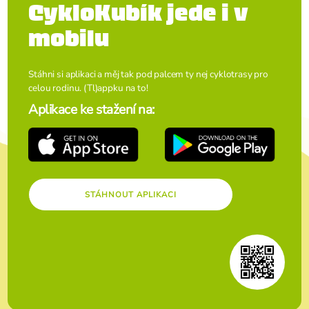
CykloKubík jede i v
mobilu
Stáhni si aplikaci a měj tak pod palcem ty nej cyklotrasy pro
celou rodinu. (Tl)appku na to!
Aplikace ke stažení na:
STÁHNOUT APLIKACI