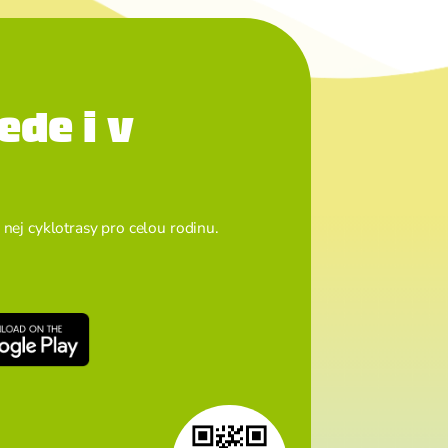
ede i v
 nej cyklotrasy pro celou rodinu.