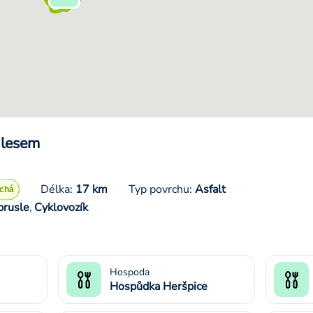
 lesem
Délka:
17 km
Typ povrchu:
Asfalt
brusle
Cyklovozík
,
Hospoda
Hospůdka Heršpice