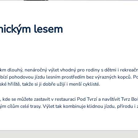
nickým lesem
km dlouhý, nenáročný výlet vhodný pro rodiny s dětmi i rekreačn
abízí pohodovou jízdu lesním prostředím bez výrazných kopců. Po 
é hřiště, takže si ji dobře užijí i menší cyklisté.
kde se můžete zastavit v restauraci Pod Tvrzí a navštívit Tvrz Boš
ým cílům celé trasy. Výlet tak kombinuje klidnou jízdu, přírodu i