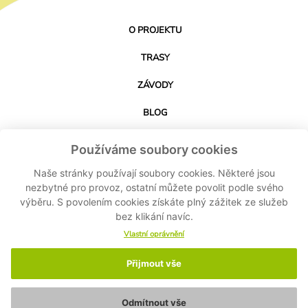
O PROJEKTU
TRASY
ZÁVODY
BLOG
PARTNEŘI
Používáme soubory cookies
KONTAKT
Naše stránky používají soubory cookies. Některé jsou
nezbytné pro provoz, ostatní můžete povolit podle svého
výběru. S povolením cookies získáte plný zážitek ze služeb
STÁHNOUT APLIKACI
bez klikání navíc.
Vlastní oprávnění
Přijmout vše
© 2024-2026 Cyklo Kubík - Všechna práva vyhrazena MASPEX Czech s.r.o. -
Nastavení cookies
-
Ochrana osobních údajů
-
Zásady ochrany osobních údajů
Odmítnout vše