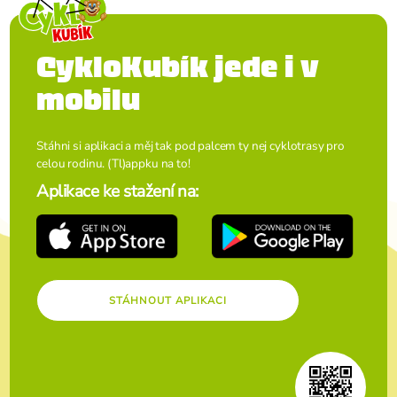
CykloKubík jede i v
mobilu
Stáhni si aplikaci a měj tak pod palcem ty nej cyklotrasy pro
celou rodinu. (Tl)appku na to!
Aplikace ke stažení na:
STÁHNOUT APLIKACI