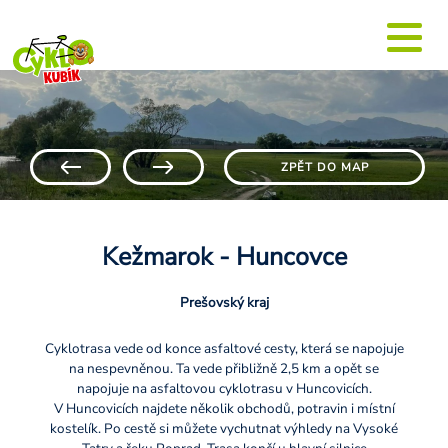
ZPĚT DO MAP
Kežmarok - Huncovce
Prešovský kraj
Cyklotrasa vede od konce asfaltové cesty, která se napojuje
na nespevněnou. Ta vede přibližně 2,5 km a opět se
napojuje na asfaltovou cyklotrasu v Huncovicích.
V Huncovicích najdete několik obchodů, potravin i místní
kostelík. Po cestě si můžete vychutnat výhledy na Vysoké