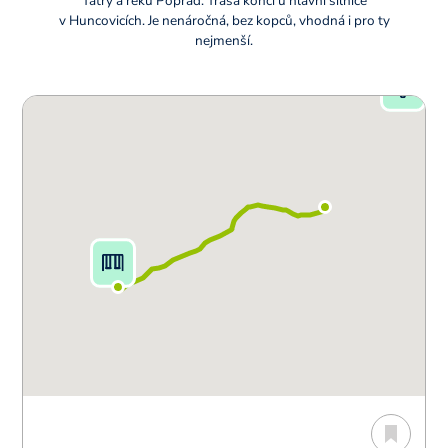
Tatry a řeku Poprad. Trasa končí u hlavní silnice
v Huncovicích. Je nenáročná, bez kopců, vhodná i pro ty
nejmenší.