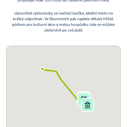
projíždějící vlak, což může být zábavné zpestření trasy.
Uprostřed cyklostezky se nachází lavička, ideální místo na
krátký odpočinek. Ve Skoronicích pak najdete dětské hřiště,
pódium pro kulturní akce a malou hospůdku, kde se můžete
občerstvit po své jízdě.