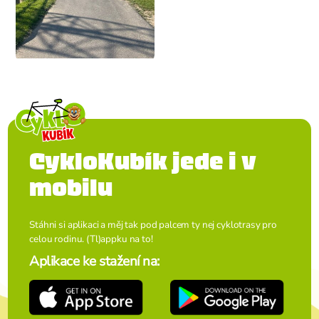
CykloKubík jede i v
mobilu
Stáhni si aplikaci a měj tak pod palcem ty nej cyklotrasy pro
celou rodinu. (Tl)appku na to!
Aplikace ke stažení na: