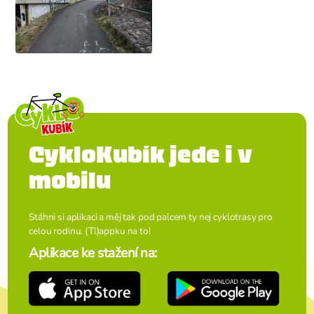
CykloKubík jede i v
mobilu
Stáhni si aplikaci a měj tak pod palcem ty nej cyklotrasy pro
celou rodinu. (Tl)appku na to!
Aplikace ke stažení na: