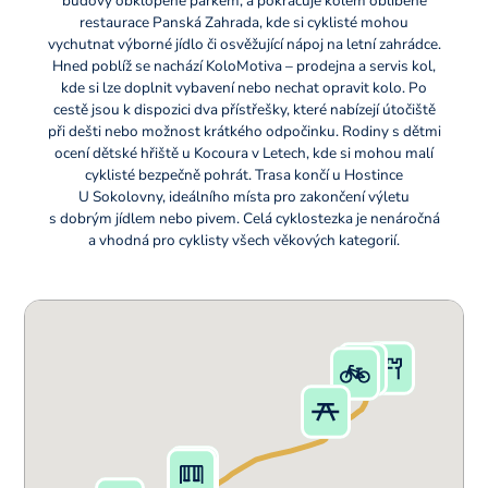
budovy obklopené parkem, a pokračuje kolem oblíbené
restaurace Panská Zahrada, kde si cyklisté mohou
vychutnat výborné jídlo či osvěžující nápoj na letní zahrádce.
Hned poblíž se nachází KoloMotiva – prodejna a servis kol,
kde si lze doplnit vybavení nebo nechat opravit kolo. Po
cestě jsou k dispozici dva přístřešky, které nabízejí útočiště
při dešti nebo možnost krátkého odpočinku. Rodiny s dětmi
ocení dětské hřiště u Kocoura v Letech, kde si mohou malí
cyklisté bezpečně pohrát. Trasa končí u Hostince
U Sokolovny, ideálního místa pro zakončení výletu
s dobrým jídlem nebo pivem. Celá cyklostezka je nenáročná
a vhodná pro cyklisty všech věkových kategorií.