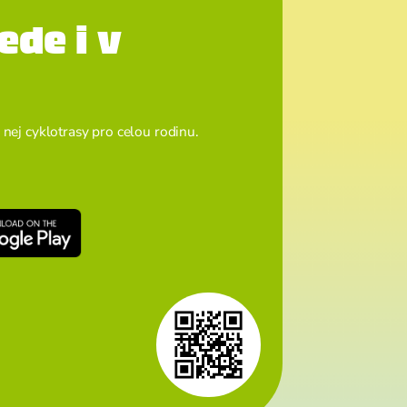
ede i v
 nej cyklotrasy pro celou rodinu.