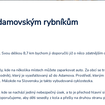
damovským rybníkům
 Svou délkou 8,7 km bychom ji doporučili již o něco zdatnějším dě
y, kde na několika místech můžete zaparkovat auto. Za obcí se tr
dník), který je vyasfaltovaný až do Adamova. Prostředí, kterým 
. Málokde na Slovensku je takto vybudovaná cyklostezka.
kde se nachází jediný nebezpečný úsek, a to je přechod hlavní sil
oporučujeme, aby děti sesedly z kola a přešly na druhou stranu 