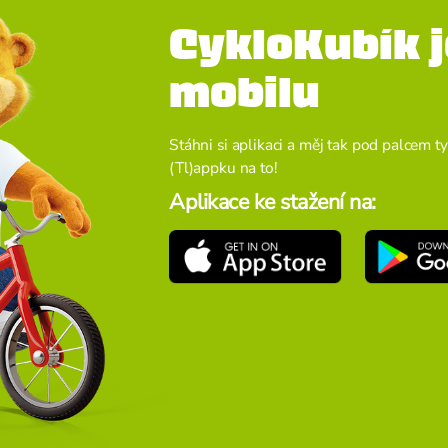
CykloKubík j
mobilu
Stáhni si aplikaci a měj tak pod palcem ty
(Tl)appku na to!
Aplikace ke stažení na: