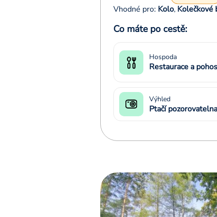
Vhodné pro:
Kolo
Kolečkové 
,
Co máte po cestě:
Hospoda
Restaurace a pohos
Výhled
Ptačí pozorovateln