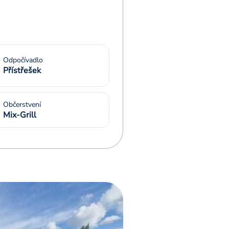
Odpočívadlo
Přístřešek
Občerstvení
Mix-Grill