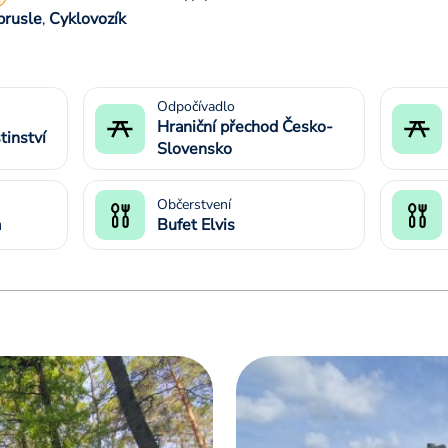
brusle
Cyklovozík
,
Odpočívadlo
Hraniční přechod Česko-
tinství
Slovensko
Občerstvení
a
Bufet Elvis