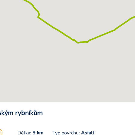
ským rybníkům
Délka:
9 km
Typ povrchu:
Asfalt