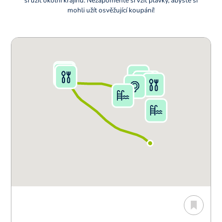
si užít okolní krajinu. Nezapomeňte si vzít plavky, abyste si
mohli užít osvěžující koupání!