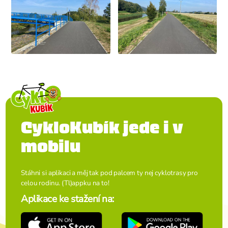
CykloKubík jede i v
mobilu
Stáhni si aplikaci a měj tak pod palcem ty nej cyklotrasy pro
celou rodinu. (Tl)appku na to!
Aplikace ke stažení na: