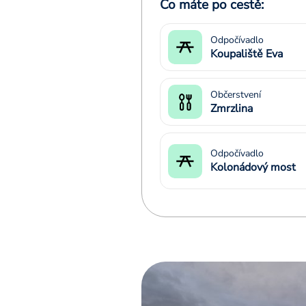
Co máte po cestě:
Odpočívadlo
Koupaliště Eva
Občerstvení
Zmrzlina
Odpočívadlo
Kolonádový most