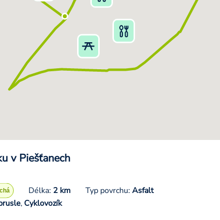
ku v Piešťanech
Délka:
2 km
Typ povrchu:
Asfalt
brusle
Cyklovozík
,