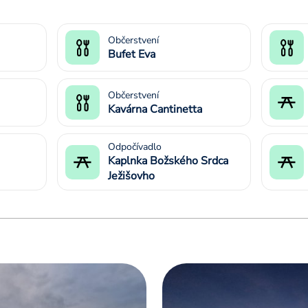
Občerstvení
Bufet Eva
Občerstvení
Kavárna Cantinetta
Odpočívadlo
Kaplnka Božského Srdca
Ježišovho