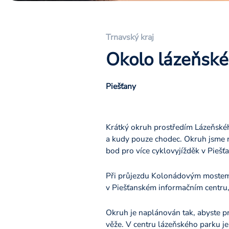
Trnavský kraj
Okolo lázeňské
Piešťany
Krátký okruh prostředím Lázeňskéh
a kudy pouze chodec. Okruh jsme 
bod pro více cyklovyjížděk v Piešť
Při průjezdu Kolonádovým mostem pr
v Piešťanském informačním centru,
Okruh je naplánován tak, abyste p
věže. V centru lázeňského parku je