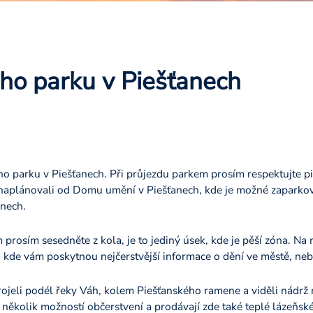
ho parku v Piešťanech
o parku v Piešťanech. Při průjezdu parkem prosím respektujte p
naplánovali od Domu umění v Piešťanech, kde je možné zaparkov
anech.
osím sesedněte z kola, je to jediný úsek, kde je pěší zóna. Na 
 kde vám poskytnou nejčerstvější informace o dění ve městě, neb
rojeli podél řeky Váh, kolem Piešťanského ramene a viděli nádr
 několik možností občerstvení a prodávají zde také teplé lázeňs