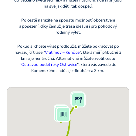
do Velkého světa techniky a muzea Futurum, kde si přijdou
na své jak děti, tak dospělí.
Po cestě narazíte na spoustu možností občerstvení
a posezení, díky čemuž je trasa ideální i pro pohodový
rodinný výlet.
Pokud si chcete výlet prodloužit, můžete pokračovat po
navazující trase "
Vratimov – Kunčice
", která měří přibližně 3
km a je nenáročná. Alternativně můžete zvolit cestu
"
Ostravou podél řeky Ostravice
", která vás zavede do
Komenského sadů a je dlouhá cca 3 km.