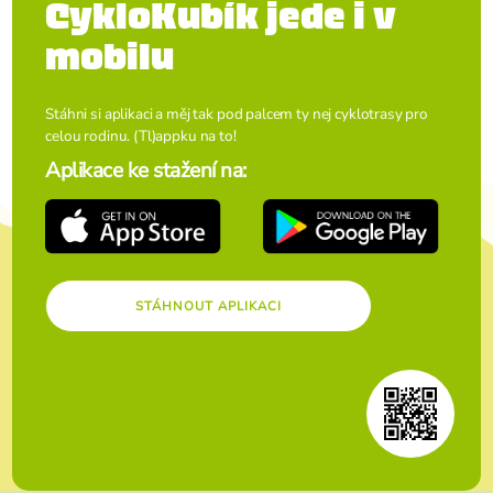
CykloKubík jede i v
mobilu
Stáhni si aplikaci a měj tak pod palcem ty nej cyklotrasy pro
celou rodinu. (Tl)appku na to!
Aplikace ke stažení na:
STÁHNOUT APLIKACI