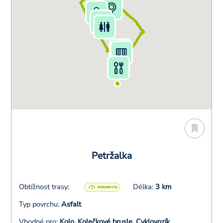
Petržalka
Obtížnost trasy:
Délka:
3 km
Typ povrchu:
Asfalt
Vhodné pro:
Kolo
,
Kolečkové brusle
,
Cyklovozík