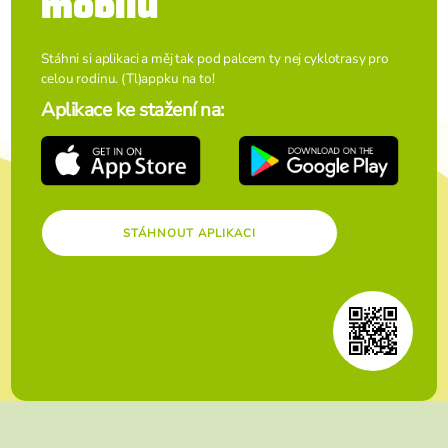
mobilu
Stáhni si aplikaci a měj tak pod palcem ty nej cyklotrasy pro
celou rodinu. (Tl)appku na to!
Aplikace ke stažení na:
STÁHNOUT APLIKACI