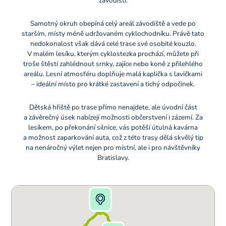
závodišti.
Samotný okruh obepíná celý areál závodiště a vede po
starším, místy méně udržovaném cyklochodníku. Právě tato
nedokonalost však dává celé trase své osobité kouzlo.
V malém lesíku, kterým cyklostezka prochází, můžete při
troše štěstí zahlédnout srnky, zajíce nebo koně z přilehlého
areálu. Lesní atmosféru doplňuje malá kaplička s lavičkami
– ideální místo pro krátké zastavení a tichý odpočinek.
Dětská hřiště po trase přímo nenajdete, ale úvodní část
a závěrečný úsek nabízejí možnosti občerstvení i zázemí. Za
lesíkem, po překonání silnice, vás potěší útulná kavárna
a možnost zaparkování auta, což z této trasy dělá skvělý tip
na nenáročný výlet nejen pro místní, ale i pro návštěvníky
Bratislavy.