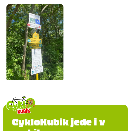
CykloKubík jede i v