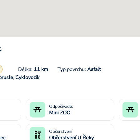
c
Délka:
11 km
Typ povrchu:
Asfalt
brusle
Cyklovozík
,
Odpočívadlo
Mini ZOO
Občerstvení
bec
Občerstvení U Řeky