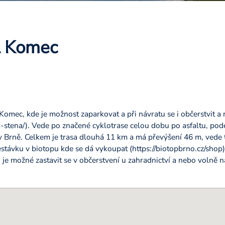
l Komec
Komec, kde je možnost zaparkovat a při návratu se i občerstvit a n
-stena/). Vede po značené cyklotrase celou dobu po asfaltu, podé
v Brně. Celkem je trasa dlouhá 11 km a má převýšení 46 m, vede 
stávku v biotopu kde se dá vykoupat (https://biotopbrno.cz/shop)
 je možné zastavit se v občerstvení u zahradnictví a nebo volně n