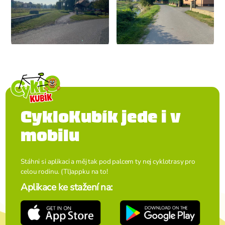
CykloKubík jede i v
mobilu
Stáhni si aplikaci a měj tak pod palcem ty nej cyklotrasy pro
celou rodinu. (Tl)appku na to!
Aplikace ke stažení na: