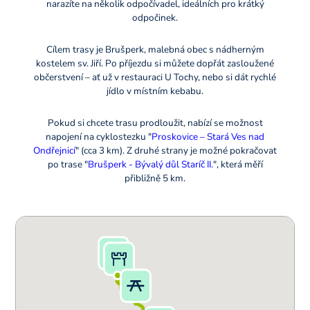
narazíte na několik odpočívadel, ideálních pro krátký
odpočinek.
Cílem trasy je Brušperk, malebná obec s nádherným
kostelem sv. Jiří. Po příjezdu si můžete dopřát zasloužené
občerstvení – ať už v restauraci U Tochy, nebo si dát rychlé
jídlo v místním kebabu.
Pokud si chcete trasu prodloužit, nabízí se možnost
napojení na cyklostezku "
Proskovice – Stará Ves nad
Ondřejnicí
" (cca 3 km). Z druhé strany je možné pokračovat
po trase "
Brušperk - Bývalý důl Staríč II.
", která měří
přibližně 5 km.