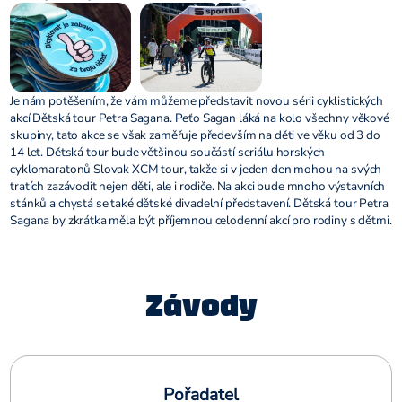
Je nám potěšením, že vám můžeme představit novou sérii cyklistických
akcí Dětská tour Petra Sagana. Peťo Sagan láká na kolo všechny věkové
skupiny, tato akce se však zaměřuje především na děti ve věku od 3 do
14 let. Dětská tour bude většinou součástí seriálu horských
cyklomaratonů Slovak XCM tour, takže si v jeden den mohou na svých
tratích zazávodit nejen děti, ale i rodiče. Na akci bude mnoho výstavních
stánků a chystá se také dětské divadelní představení. Dětská tour Petra
Sagana by zkrátka měla být příjemnou celodenní akcí pro rodiny s dětmi.
Závody
Pořadatel