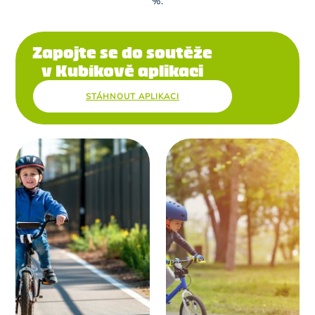
%.
Zapojte se do soutěže
v Kubíkově aplikaci
STÁHNOUT APLIKACI