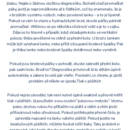
jízdou. Nejde o žádnou složitou diagnostiku. Bohatě stačí promačkat
páky, jestli je nepromáčknete až k řídítkům, což by znamenalo, že je
v brzdícím systému vzduch, nebo povolené lanko – a to je špatně.
Pokud se vám to stane u hydraulických brzd, zkuste páčky párkrát
promačkat. Většinou se po několika stisknutí vrátí a je to v cajku.
Děje se to hlavně v případě, když skladujete kolo ve vertikální
poloze, třeba pověšené na stěně za přední kolo. U brzd s lankem
může být vytahané lanko, nebo příliš ošoupané brzdové špalíky. Pak
je třeba lanko nebo brzdové špalky dotáhnout nebo vyměnit.
Pokud jsou brzdové páčky v pohodě, zkuste zabrzdit přední kolo,
pak zadní kolo. Brzdí to? Diagnostika je hotová! Já to dělám úplně
automaticky a zabere to celé pár vteřin. Poslední, co chcete, je zjistit
problém až někde ve sjezdu.Tlak v pláštích
Pokud nejste závoďáci, tak není nutné úplně exaktně a přesně měřit
tlak v pláštích. Já používám svou osobní “palcovou metodu”. Vezmu
palec, druhou rukou ho přitlačím na plášť a vidím a cítím jestli
přifouknout nebo ufouknout. Pokud potřebujete přesné číslo, je
zpravidla napsané na boku vašeho pláště. Pokud jezdte na
bezdušových pláštích, můžete foukat nižší tlaky. Taky je dobré si
promyslet, jaký terén zhruba pojedete, protože na asfaltu je lepší