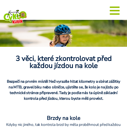
3 věci, které zkontrolovat před
každou jízdou na kole
Bezpečí na prvním místě! Než vyrazíte hltat kilometry a sbírat zážitky
na MTB, gravel biku nebo silničce, ujistěte se, že kolo je na jízdu po
technické stránce připravené. Tady je podle nás ta úplně základní
kontrola před jízdou, kterou byste měli provést.
Brzdy na kole
Kdyby nic jiného, tak kontrola brzd by měla proběhnout před každou