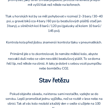
mít vyšší tlak než někde na kořenech.
Tlak u horských kol by se měl pohybovat v rozmezí 2–3 bary / 30–40
psi, u gravel biků cca 4 bary / 60 psi (u bezdušových plášťů stačí jen
3 bary), u silničních kol 8 barů / 120 psi (galusky až kolem 10 barů /
145 psi).
Kontrola kola před jízdou znamená i kontrola tlaku v pneumatikách.
Primárně jde o to zkontrolovat, že nemáte měkké kolo, abyste
necvakli duši nebo se vám nesvlékl bezdušový plášť. To se doma
řeší líp, než někde na silnici. A taky je dobré s sebou vozit pumpičku
nebo bombičku CO2.
Stav řetězu
Pokud objevíte závadu, na kterou sami nestačíte, vydejte se do
servisu. Lepší promeškat jednu vyjížďku, než se rozbít v lese nebo na
silnici. Tak ať vás kolo nezlobí a každý den v sedle si užijete na 100