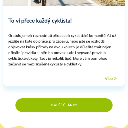
To ví přece každý cyklista!
Gratulujeme k rozhodnutí přidat se k cyklistické komunitě! Ať už
jezdíte na kole do práce, pro zábavu, nebo jste se rozhodli
objevovat krásy přírody na dvou kolech, je důležité znát nejen
oficiální pravidla silničního provozu, ale i nepsaná pravidla
cyklistické etikety. Tady je několik tipů, které vám pomohou
začlenit se mezi zkušené cyklisty a cyklistky.
Více
DALŠÍ ČLÁNKY