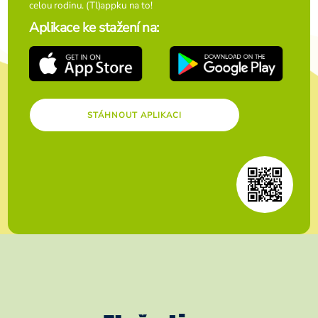
celou rodinu. (Tl)appku na to!
Aplikace ke stažení na:
STÁHNOUT APLIKACI