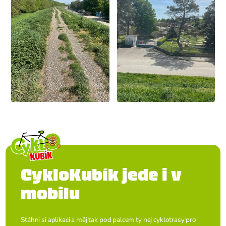
CykloKubík jede i v
mobilu
Stáhni si aplikaci a měj tak pod palcem ty nej cyklotrasy pro