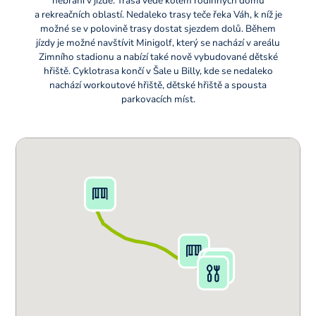
nebrání v jízdě. Trasa vede kolem rodinných domů
a rekreačních oblastí. Nedaleko trasy teče řeka Váh, k níž je
možné se v polovině trasy dostat sjezdem dolů. Během
jízdy je možné navštívit Minigolf, který se nachází v areálu
Zimního stadionu a nabízí také nově vybudované dětské
hřiště. Cyklotrasa končí v Šale u Billy, kde se nedaleko
nachází workoutové hřiště, dětské hřiště a spousta
parkovacích míst.