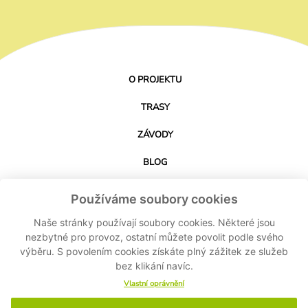
O PROJEKTU
TRASY
ZÁVODY
BLOG
PARTNEŘI
Používáme soubory cookies
KONTAKT
Naše stránky používají soubory cookies. Některé jsou
nezbytné pro provoz, ostatní můžete povolit podle svého
výběru. S povolením cookies získáte plný zážitek ze služeb
STÁHNOUT APLIKACI
bez klikání navíc.
Vlastní oprávnění