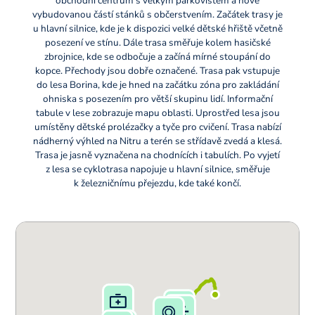
obchodní centrum s velkým parkovištěm a nově
vybudovanou částí stánků s občerstvením. Začátek trasy je
u hlavní silnice, kde je k dispozici velké dětské hřiště včetně
posezení ve stínu. Dále trasa směřuje kolem hasičské
zbrojnice, kde se odbočuje a začíná mírné stoupání do
kopce. Přechody jsou dobře označené. Trasa pak vstupuje
do lesa Borina, kde je hned na začátku zóna pro zakládání
ohniska s posezením pro větší skupinu lidí. Informační
tabule v lese zobrazuje mapu oblasti. Uprostřed lesa jsou
umístěny dětské prolézačky a tyče pro cvičení. Trasa nabízí
nádherný výhled na Nitru a terén se střídavě zvedá a klesá.
Trasa je jasně vyznačena na chodnících i tabulích. Po vyjetí
z lesa se cyklotrasa napojuje u hlavní silnice, směřuje
k železničnímu přejezdu, kde také končí.