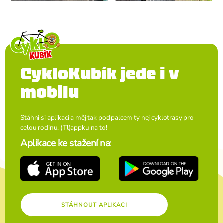
CykloKubík jede i v
mobilu
Stáhni si aplikaci a měj tak pod palcem ty nej cyklotrasy pro
celou rodinu. (Tl)appku na to!
Aplikace ke stažení na:
STÁHNOUT APLIKACI