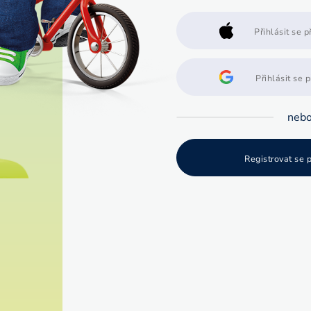
Přihlásit se 
Přihlásit se 
neb
Registrovat se 