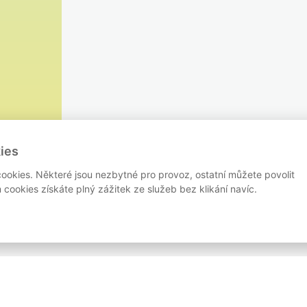
ies
ookies. Některé jsou nezbytné pro provoz, ostatní můžete povolit
cookies získáte plný zážitek ze služeb bez klikání navíc.
RASY
ZÁVODY
BLOG
PARTNEŘI
KONTAKT