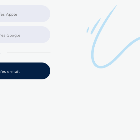
přes Apple
přes Google
o
přes e-mail