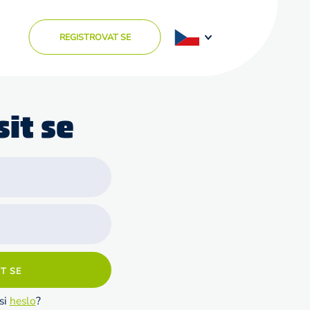
REGISTROVAT SE
sit se
T SE
si
heslo
?