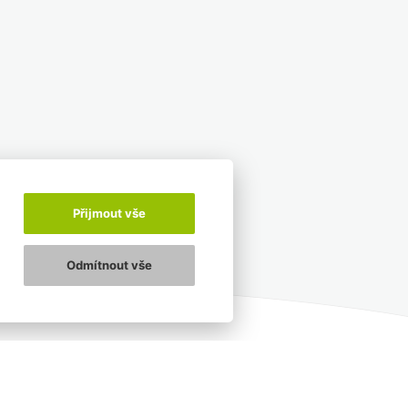
Přijmout vše
Odmítnout vše