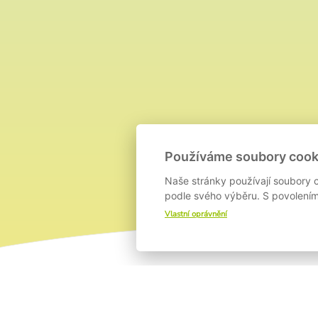
Používáme soubory cook
Naše stránky používají soubory c
podle svého výběru. S povolením 
Vlastní oprávnění
O PROJEKTU
T